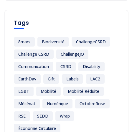
Tags
8mars
Biodiversité
ChallengeCSRD
Challenge CSRD
ChallengeJO
Communication
CSRD
Disability
EarthDay
Gift
Labels
LAC2
LGBT
Mobilité
Mobilité Réduite
Mécénat
Numérique
OctobreRose
RSE
SEDD
Wrap
Économie Circulaire