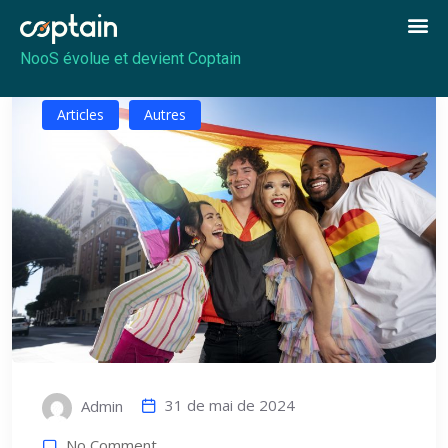
NooS évolue et devient Coptain
Articles
Autres
31 de mai de 2024
Admin
No Comment