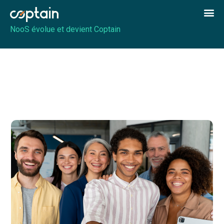
NooS évolue et devient Coptain