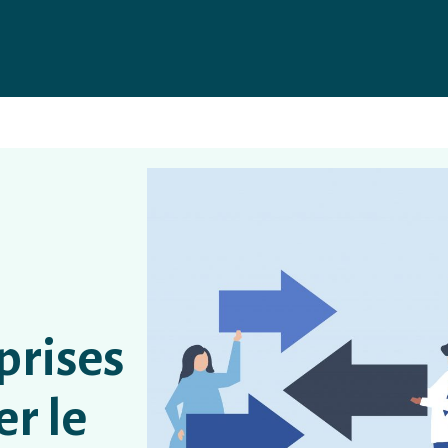
prises
er le