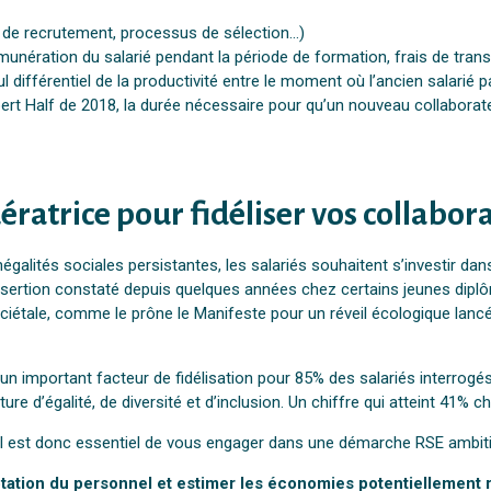
et de recrutement, processus de sélection…)
munération du salarié pendant la période de formation, frais de tran
l différentiel de la productivité entre le moment où l’ancien salarié 
ert Half de 2018, la durée nécessaire pour qu’un nouveau collaborate
ratrice pour fidéliser vos collabor
alités sociales persistantes, les salariés souhaitent s’investir dan
désertion constaté depuis quelques années chez certains jeunes dipl
iétale, comme le prône le Manifeste pour un réveil écologique lancé
e un important facteur de fidélisation pour 85% des salariés interrog
lture d’égalité, de diversité et d’inclusion. Un chiffre qui atteint 41%
, il est donc essentiel de vous engager dans une démarche RSE ambiti
tation du personnel et estimer les économies potentiellement 