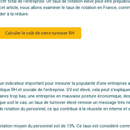
f total de l’entreprise. Un taux de rotation élevé peut être préjudici
 article, nous allons examiner le taux de rotation en France, commen
er à la réduire.
Calculer le coût de votre turnover RH
 un indicateur important pour mesurer la popularité d’une entreprise
tique RH et sociale de l’entreprise. S’il est élevé, cela peut s’expliqu
salaires trop bas, une entreprise en mauvaise posture économique, 
ue soit le cas, un taux de turnover élevé renvoie un message très néga
otation du personnel, ce qui contribue à la réussite en interne et au
 rotation moyen du personnel est de 15%. Ce taux est considéré comme